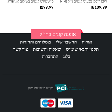
ג'קט רוכסן צבעוני לנשים נייק NIKE
סווטשירט לנשים בשילוב לוגו פרחוני אדידס ADIDAS
המוצר
המוצר
₪
99.99
₪
109.99
אופנה קונים בחו"ל
אודות
החשבון שלי
משלוחים והחזרות
תקנון ותנאי שימוש
שאלות ותשובות
צור קשר
בלוג
התחברות
הקנייה מאובטחת בתקן