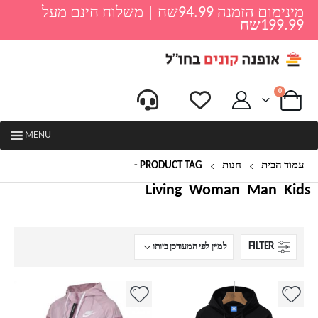
מינימום הזמנה 94.99שח | משלוח חינם מעל
199.99שח
0
MENU
עמוד הבית
חנות
PRODUCT TAG -
סווטשירט לנשים
Living
Woman
Man
Kids
FILTER
למוצר
למוצר
זה
זה