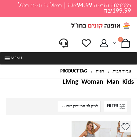
מינימום הזמנה 94.99שח | משלוח חינם מעל
199.99שח
0
MENU
עמוד הבית
חנות
PRODUCT TAG -
סט ספורט לנשים
Living
Woman
Man
Kids
FILTER
למוצר
זה