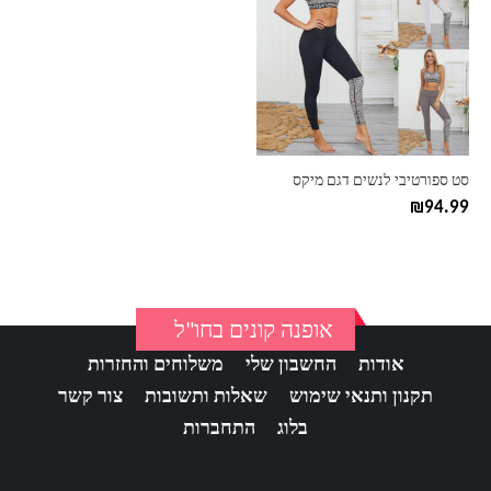
יש
מספר
סוגים.
ניתן
לבחור
את
האפשרויות
בעמוד
סט ספורטיבי לנשים דגם מיקס
המוצר
₪
94.99
אופנה קונים בחו"ל
אודות
החשבון שלי
משלוחים והחזרות
תקנון ותנאי שימוש
שאלות ותשובות
צור קשר
בלוג
התחברות