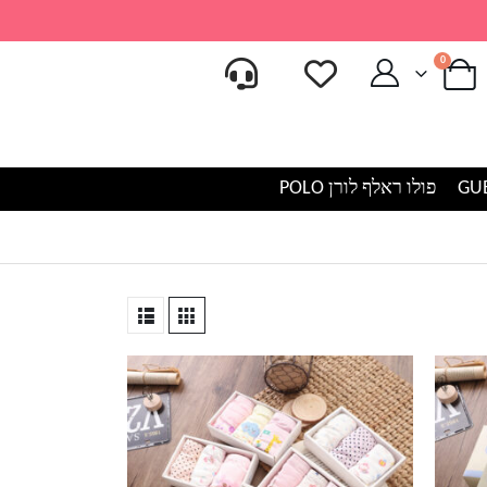
0
פולו ראלף לורן POLO
למוצר
זה
יש
מספר
סוגים.