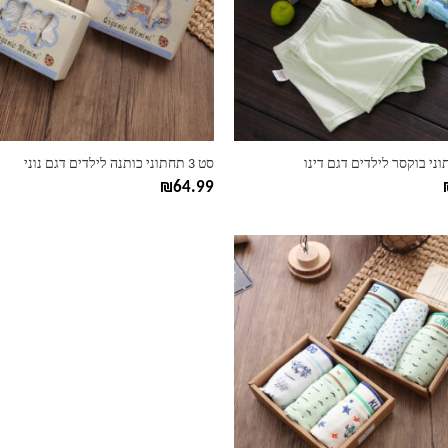
ניתן
לבחור
את
ות
האפשרויות
בעמוד
המוצר
סט 3 תחתוני כותנה לילדים דגם נוני
₪
64.99
ות