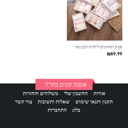
יש
מספר
סוגים.
ניתן
לבחור
את
האפשרויות
בעמוד
סט 3 תחתונים לילדות דגם נומי
המוצר
₪
69.99
אופנה קונים בחו"ל
אודות
החשבון שלי
משלוחים והחזרות
תקנון ותנאי שימוש
שאלות ותשובות
צור קשר
בלוג
התחברות