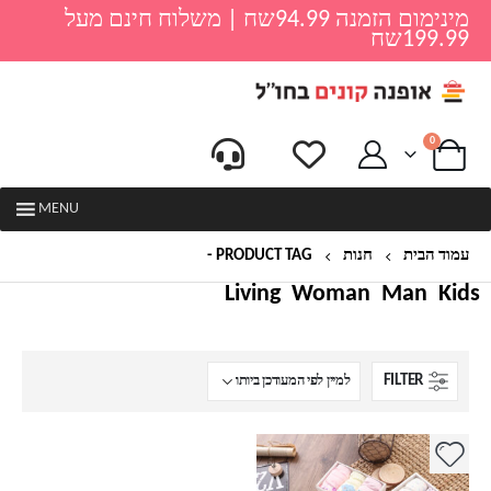
מינימום הזמנה 94.99שח | משלוח חינם מעל
199.99שח
0
MENU
עמוד הבית
חנות
PRODUCT TAG -
סט תחתוני ילדים
Living
Woman
Man
Kids
FILTER
למוצר
זה