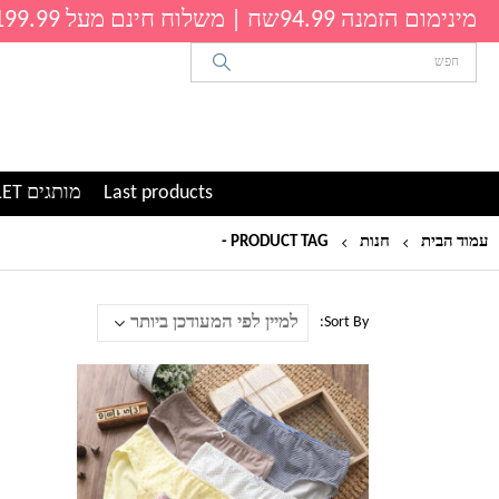
מינימום הזמנה 94.99שח | משלוח חינם מעל 199.99שח
Last products
מותגים OUTLET
עמוד הבית
חנות
PRODUCT TAG -
סט תחתוני כותנה
Sort By:
למוצר
זה
יש
מספר
סוגים.