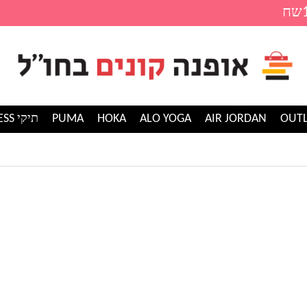
AIR JORDAN
ALO YOGA
HOKA
PUMA
תיקי GUESS