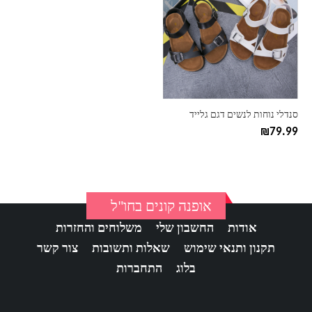
יש
מספר
סוגים.
ניתן
לבחור
את
האפשרויות
בעמוד
סנדלי נוחות לנשים דגם גלייד
המוצר
₪
79.99
אופנה קונים בחו"ל
אודות
החשבון שלי
משלוחים והחזרות
תקנון ותנאי שימוש
שאלות ותשובות
צור קשר
בלוג
התחברות