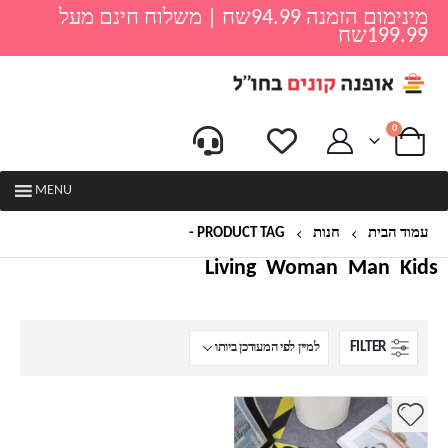
מינימום הזמנה 94.99שח | משלוח חינם מעל
199.99שח
0
MENU
עמוד הבית
חנות
PRODUCT TAG -
סנדלים אורטופדיות
Living
Woman
Man
Kids
FILTER
למוצר
זה