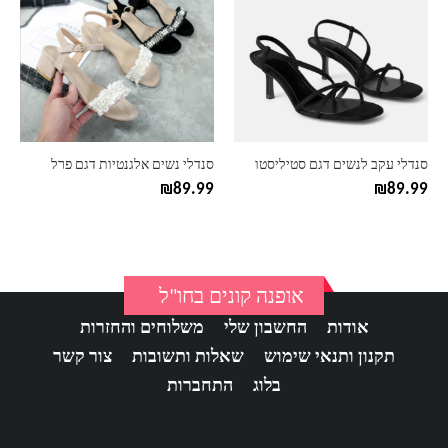
יש
יש
מספר
מספר
סוגים.
סוגים.
ניתן
ניתן
לבחור
לבחור
את
את
האפשרויות
האפשרויות
בעמוד
בעמוד
סנדלי עקב לנשים דגם סטיליסטו
סנדלי נשים אלגנטיות דגם פרל
המוצר
המוצר
₪
89.99
₪
89.99
אופנה קונים בחו"ל
אודות
החשבון שלי
משלוחים והחזרות
תקנון ותנאי שימוש
שאלות ותשובות
צור קשר
בלוג
התחברות