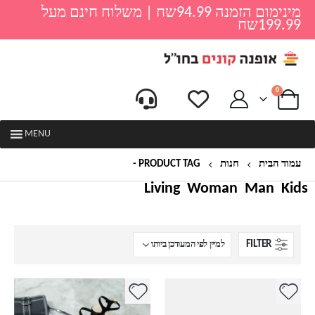
מינימום הזמנה 94.99שח | משלוח חינם מעל
199.99שח
0
MENU
עמוד הבית
חנות
PRODUCT TAG -
סנדלים אלגנטיות
Living
Woman
Man
Kids
FILTER
למוצר
למוצר
זה
זה