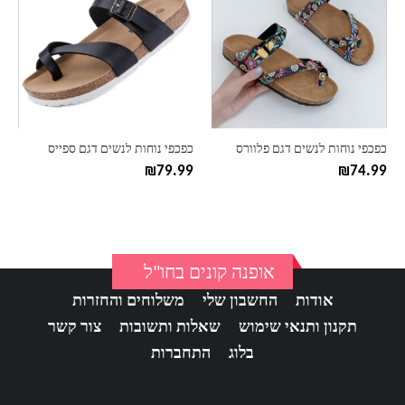
יש
יש
מספר
מספר
סוגים.
סוגים.
ניתן
ניתן
לבחור
לבחור
את
את
האפשרויות
האפשרויות
בעמוד
בעמוד
כפכפי נוחות לנשים דגם פלוורס
כפכפי נוחות לנשים דגם ספייס
המוצר
המוצר
₪
79.99
₪
74.99
אופנה קונים בחו"ל
אודות
החשבון שלי
משלוחים והחזרות
תקנון ותנאי שימוש
שאלות ותשובות
צור קשר
בלוג
התחברות