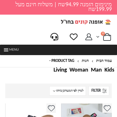
מינימום הזמנה 94.99שח | משלוח חינם מעל
199.99שח
0
MENU
עמוד הבית
חנות
PRODUCT TAG -
סנדלים לאישה
Living
Woman
Man
Kids
FILTER
למוצר
למוצר
זה
זה