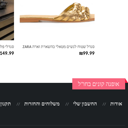
ניתן
ניתן
לבחור
לבחור
את
את
האפשרויות
האפשרוי
בעמוד
בעמוד
המוצר
המוצר
סנדל שטוח לנשים מטאלי בהשארת זארה ZARA
סנדלי פל
149.99
₪
99.99
אופנה קונים בחו"ל
אודות
החשבון שלי
משלוחים והחזרות
תקנון