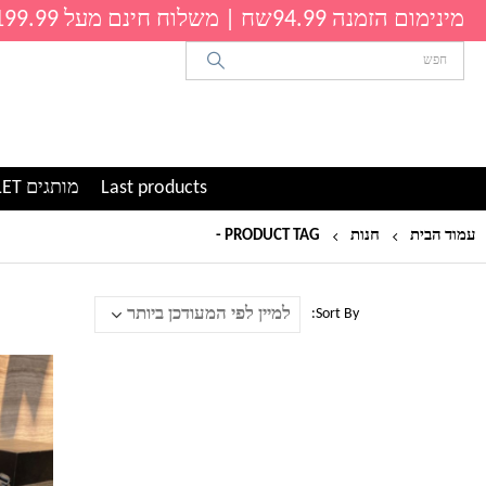
מינימום הזמנה 94.99שח | משלוח חינם מעל 199.99שח
Last products
מותגים OUTLET
עמוד הבית
חנות
PRODUCT TAG -
סנדלים לשנים
Sort By:
למוצר
למוצר
זה
זה
יש
יש
מספר
מספר
סוגים.
סוגים.