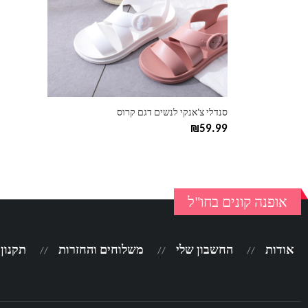
ניתן
לבחור
את
האפשרויות
בעמוד
המוצר
סנדלי צ'אנקי לנשים דגם קרוס
₪
59.99
אופנה קונים בחו"ל
אודות
החשבון שלי
משלוחים והחזרות
תקנון