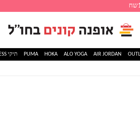
AIR JORDAN
ALO YOGA
HOKA
PUMA
תיקי GUESS