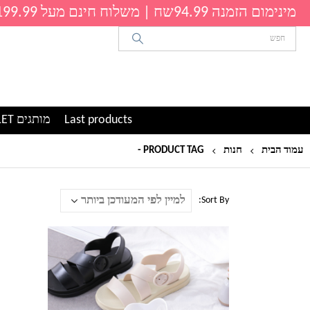
מינימום הזמנה 94.99שח | משלוח חינם מעל 199.99שח
Last products
מותגים OUTLET
עמוד הבית
חנות
PRODUCT TAG -
סנדלים צ'אנקי
Sort By:
למוצר
זה
יש
מספר
סוגים.