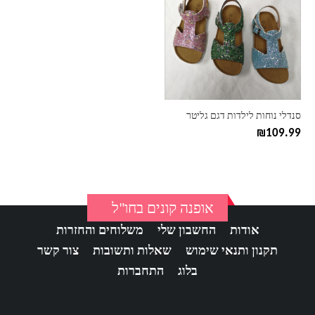
יש
מספר
סוגים.
ניתן
לבחור
את
האפשרויות
בעמוד
סנדלי נוחות לילדות דגם גליטר
המוצר
₪
109.99
אופנה קונים בחו"ל
אודות
החשבון שלי
משלוחים והחזרות
תקנון ותנאי שימוש
שאלות ותשובות
צור קשר
בלוג
התחברות