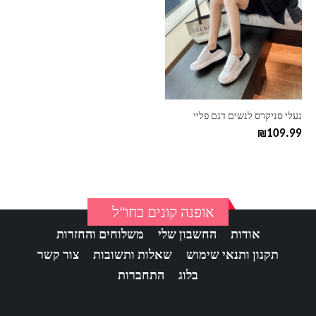
יש
מספר
סוגים.
ניתן
לבחור
את
האפשרויות
בעמוד
נעלי סניקרס לנשים דגם פליי
המוצר
₪
109.99
אופנה קונים בחו"ל
אודות
החשבון שלי
משלוחים והחזרות
תקנון ותנאי שימוש
שאלות ותשובות
צור קשר
בלוג
התחברות