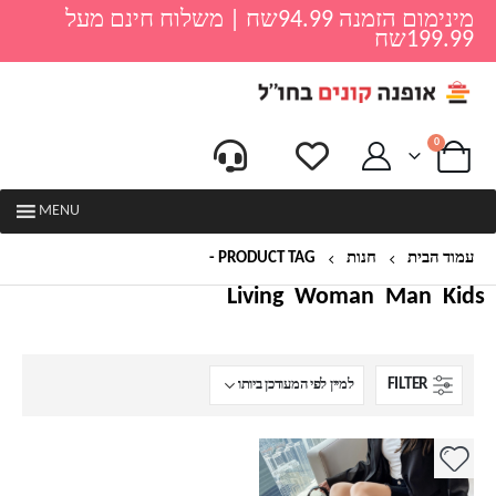
מינימום הזמנה 94.99שח | משלוח חינם מעל
199.99שח
0
MENU
עמוד הבית
חנות
PRODUCT TAG -
סניקרס ספורטיביות
Living
Woman
Man
Kids
FILTER
למוצר
זה