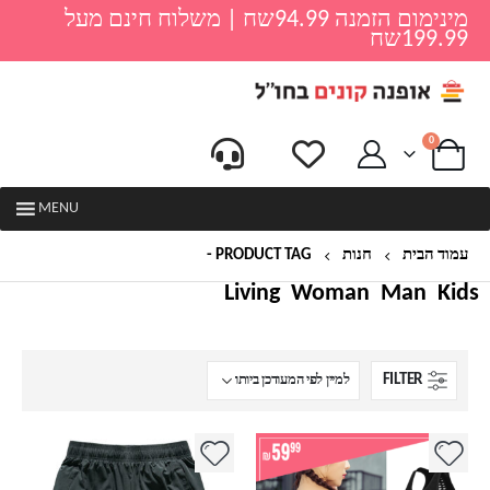
מינימום הזמנה 94.99שח | משלוח חינם מעל
199.99שח
0
MENU
עמוד הבית
חנות
PRODUCT TAG -
ספורטיבי
Living
Woman
Man
Kids
FILTER
למוצר
למוצר
זה
זה