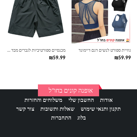
יש
יש
מספר
מספר
סוגים.
סוגים.
ניתן
ניתן
לבחור
לבחור
את
את
האפשרויות
האפשרויות
בעמוד
בעמוד
גוזיית ספורט לנשים דגם דיימונד
מכנסיים ספורטיביות לגברים מבד גמיש
המוצר
המוצר
₪
59.99
₪
59.99
אופנה קונים בחו"ל
אודות
החשבון שלי
משלוחים והחזרות
תקנון ותנאי שימוש
שאלות ותשובות
צור קשר
בלוג
התחברות