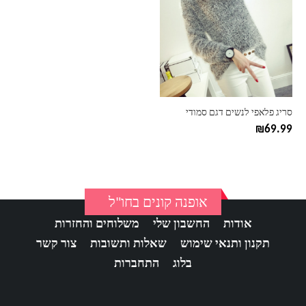
יש
מספר
סוגים.
ניתן
לבחור
את
האפשרויות
בעמוד
סריג פלאפי לנשים דגם סמודי
המוצר
₪
69.99
אופנה קונים בחו"ל
אודות
החשבון שלי
משלוחים והחזרות
תקנון ותנאי שימוש
שאלות ותשובות
צור קשר
בלוג
התחברות