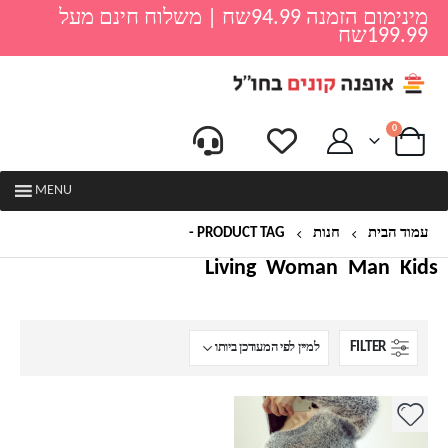
מינימום הזמנה 94.99שח | משלוח חינם מעל
199.99שח
0
MENU
עמוד הבית
חנות
PRODUCT TAG -
סריג פלאפי
Living
Woman
Man
Kids
FILTER
למוצר
זה