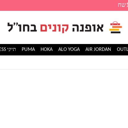
AIR JORDAN
ALO YOGA
HOKA
PUMA
תיקי GUESS