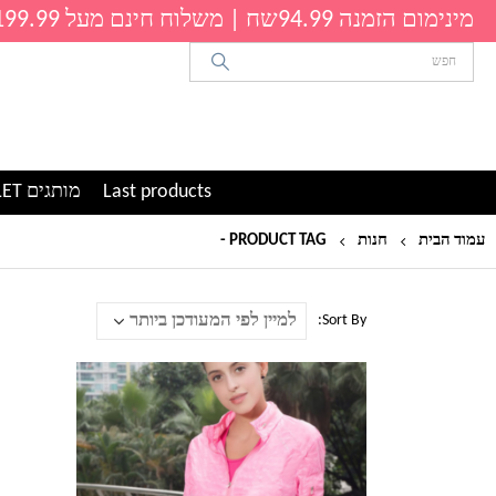
מינימום הזמנה 94.99שח | משלוח חינם מעל 199.99שח
Last products
מותגים OUTLET
עמוד הבית
חנות
PRODUCT TAG -
עליונית ספורטיבית
Sort By:
למוצר
זה
יש
מספר
סוגים.