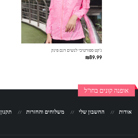
ניתן
לבחור
את
האפשרויות
בעמוד
המוצר
ג'קט ספורטיבי לנשים דגם פינק
₪
89.99
אופנה קונים בחו"ל
אודות
החשבון שלי
משלוחים והחזרות
תקנון