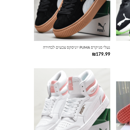
ניתן
לבחור
את
האפשרויות
בעמוד
המוצר
נעלי סניקרס PUMA יוניסקס צבעים לבחירה
₪
179.99
למוצר
זה
יש
מספר
סוגים.
ניתן
לבחור
את
האפשרויות