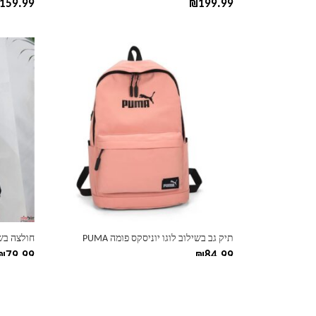
159.99
₪
199.99
למוצר
למוצר
זה
זה
יש
יש
מספר
מספר
סוגים.
סוגים.
ניתן
ניתן
לבחור
לבחור
את
את
האפשרויות
האפשרוי
בעמוד
בעמוד
המוצר
המוצר
תיק גב בשילוב לוגו יוניסקס פומה PUMA
חולצה בשיל
₪
79.99
₪
84.99
למוצר
למוצר
זה
זה