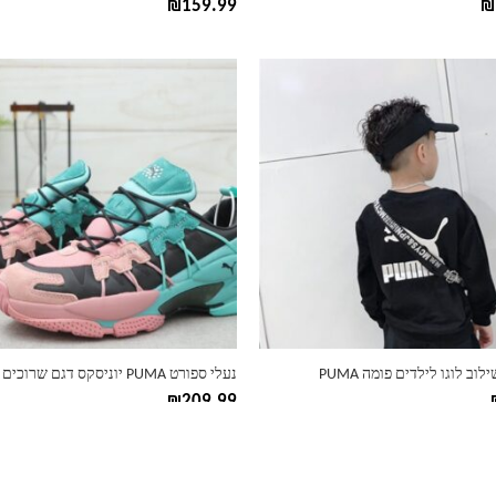
₪
₪
159.99
למוצר
זה
יש
מספר
סוגים.
ניתן
לבחור
את
ות
האפשרויות
בעמוד
המוצר
וב לוגו לילדים פומה PUMA
נעלי ספורט PUMA יוניסקס דגם שרוכים
₪
209.99
למוצר
זה