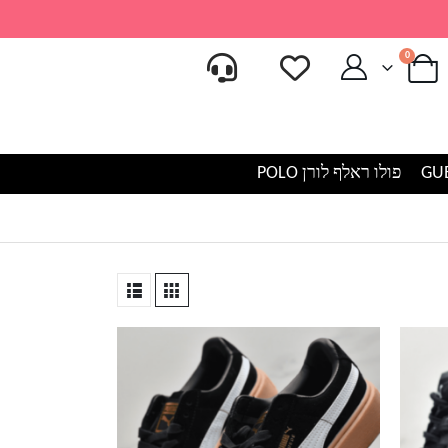
0
פולו ראלף לורן POLO
למוצר
זה
יש
מספר
סוגים.