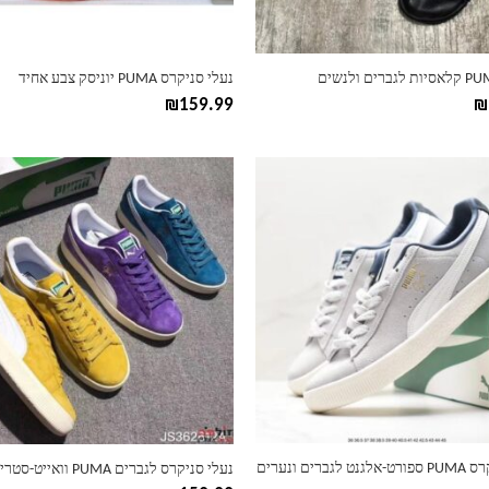
בעמוד
המוצר
נעלי סניקרס PUMA יוניסק צבע אחיד
₪
159.99
₪
למוצר
זה
יש
מספר
סוגים.
ניתן
לבחור
את
ות
האפשרויות
בעמוד
המוצר
גברים ונערים
נעלי סניקרס לגברים PUMA וואייט-סטרייפ