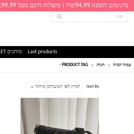
מינימום הזמנה 94.99שח | משלוח חינם מעל 199.99שח
Last products
מותגים OUTLET
עמוד הבית
חנות
PRODUCT TAG -
פומה
Sort By:
למוצר
למוצר
זה
זה
יש
יש
מספר
מספר
סוגים.
סוגים.