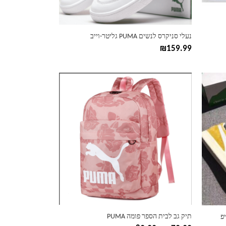
בעמוד
המוצר
נעלי סניקרס לנשים PUMA גליטר-וייב
₪
159.99
למוצר
זה
יש
מספר
סוגים.
ניתן
לבחור
את
האפשרויות
בעמוד
המוצר
תיק גב לבית הספר פומה PUMA