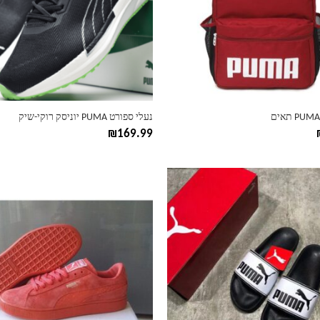
ניתן
לבחור
את
ות
האפשרויות
בעמוד
המוצר
נעלי ספורט PUMA יוניסק רוקי-שיק
₪
169.99
למוצר
זה
יש
מספר
סוגים.
ניתן
לבחור
את
ות
האפשרויות