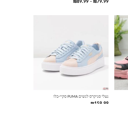
טווח
₪
89.99
–
₪
79.99
מחירים:
עד
למוצר
זה
יש
מספר
סוגים.
ניתן
לבחור
את
האפשרויות
בעמוד
המוצר
נעלי סניקרס לנשים PUMA סקיי-בלו
₪
159.99
למוצר
זה