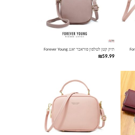
ניתן
לבחור
את
האפשרויות
בעמוד
המוצר
תיק קטן לטלפון פוראבר יאנג Forever Young
₪
59.99
למוצר
זה
יש
מספר
סוגים.
ניתן
לבחור
את
האפשרויות