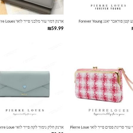
בעמוד
המוצר
 פוראבר יאנג Forever Young
ארנק דמוי עור מלבני פייר לואי Pierre Loues
₪
59.99
למוצר
זה
יש
מספר
סוגים.
ניתן
לבחור
את
ות
האפשרויות
בעמוד
המוצר
ר סריגת פסים פייר לואי Pierre Loue
ארנק חלק גימור לקה פייר לואי Pierre Loue