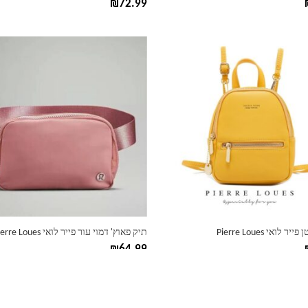
₪
72.99
למוצר
זה
יש
מספר
סוגים.
ניתן
לבחור
את
ות
האפשרויות
בעמוד
המוצר
 לואי Pierre Loues
תיק פאוץ' דמוי עור פייר לואי Pierre Loues
₪
64.99