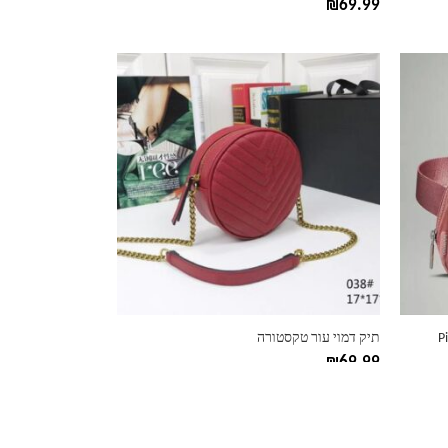
₪
69.99
למוצר
זה
יש
מספר
סוגים.
ניתן
לבחור
את
האפשרויות
בעמוד
המוצר
תיק דמוי עור טקסטורה
₪
69.99