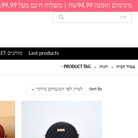
מינימום הזמנה 94.99שח | משלוח חינם מעל 199.99שח
Last products
מותגים OUTLET
עמוד הבית
חנות
PRODUCT TAG -
פורבר יאנג
Sort By:
למוצר
למוצר
זה
זה
יש
יש
מספר
מספר
סוגים.
סוגים.