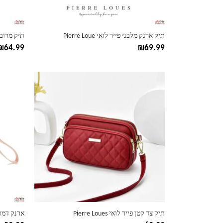
בעמוד
בעמוד
המוצר
המוצר
תיק ארנק מלבני פייר לואי Pierre Loue
תיק מרובע קטן
₪
64.99
₪
69.99
למוצר
למוצר
זה
זה
יש
יש
מספר
מספר
סוגים.
סוגים.
ניתן
ניתן
לבחור
לבחור
את
את
האפשרויות
האפשרוי
בעמוד
בעמוד
המוצר
המוצר
תיק צד קטן פייר לואי Pierre Loues
ארנק דמוי עו