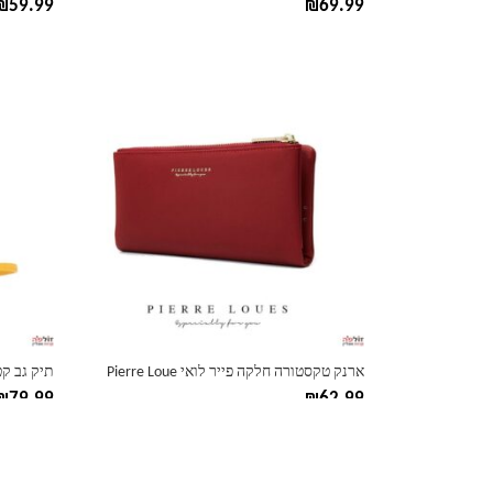
₪
59.99
₪
69.99
למוצר
למוצר
זה
זה
יש
יש
מספר
מספר
סוגים.
סוגים.
ניתן
ניתן
לבחור
לבחור
את
את
האפשרויות
האפשרוי
בעמוד
בעמוד
המוצר
המוצר
ארנק טקסטורה חלקה פייר לואי Pierre Loue
תיק גב קטן פייר
₪
79.99
₪
62.99
למוצר
זה