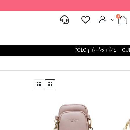
0
פולו ראלף לורן POLO
למוצר
זה
יש
מספר
סוגים.