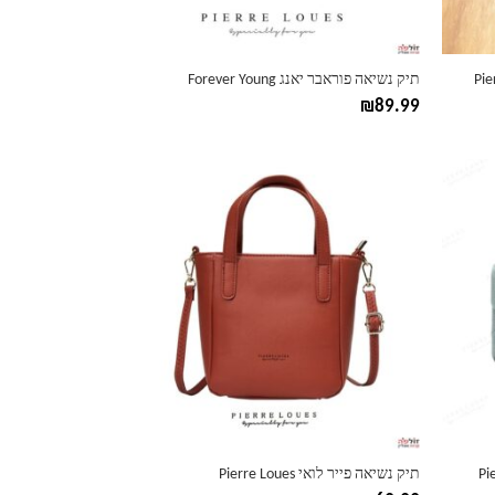
בעמוד
המוצר
תיק נשיאה פוראבר יאנג Forever Young
₪
89.99
למוצר
זה
יש
מספר
סוגים.
ניתן
לבחור
את
האפשרויות
בעמוד
המוצר
תיק נשיאה פייר לואי Pierre Loues