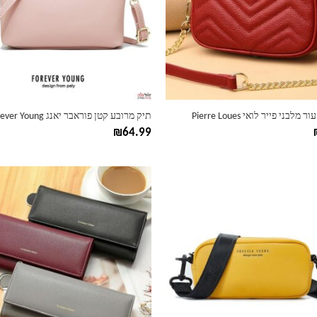
ניתן
לבחור
את
ות
האפשרויות
בעמוד
המוצר
מלבני פייר לואי Pierre Loues
תיק מרובע קטן פוראבר יאנג Forever Young
₪
64.99
למוצר
זה
יש
מספר
סוגים.
ניתן
לבחור
את
ות
האפשרויות