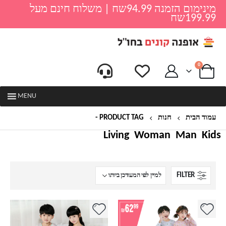
מינימום הזמנה 94.99שח | משלוח חינם מעל
199.99שח
0
MENU
עמוד הבית
חנות
PRODUCT TAG -
פיג'מה ארוכה לבנים
Living
Woman
Man
Kids
FILTER
למוצר
למוצר
זה
זה