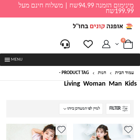
מינימום הזמנה 94.99שח | משלוח חינם מעל
199.99שח
0
MENU
עמוד הבית
חנות
PRODUCT TAG -
פיג'מה לקיץ
Living
Woman
Man
Kids
FILTER
למוצר
למוצר
זה
זה