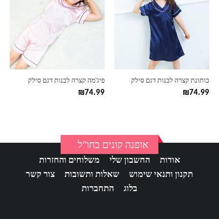
יש
יש
מספר
מספר
סוגים.
סוגים.
ניתן
ניתן
לבחור
לבחור
את
את
האפשרויות
האפשרויות
בעמוד
בעמוד
כותונת קצרה לבנות דגם סילק
פיג'מה קצרה לבנות דגם סילק
המוצר
המוצר
₪
74.99
₪
74.99
אופנה קונים בחו"ל
אודות
החשבון שלי
משלוחים והחזרות
תקנון ותנאי שימוש
שאלות ותשובות
צור קשר
בלוג
התחברות