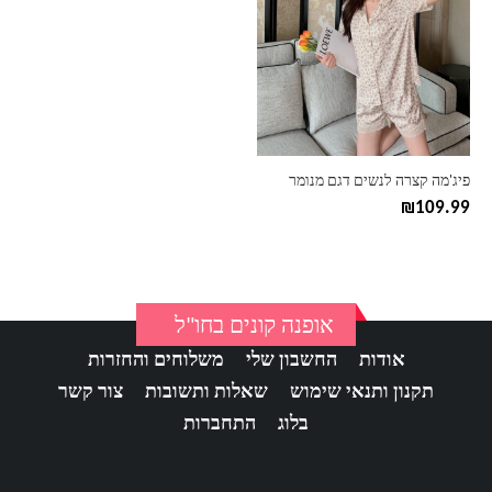
יש
מספר
סוגים.
ניתן
לבחור
את
האפשרויות
בעמוד
פיג'מה קצרה לנשים דגם מנומר
המוצר
₪
109.99
אופנה קונים בחו"ל
אודות
החשבון שלי
משלוחים והחזרות
תקנון ותנאי שימוש
שאלות ותשובות
צור קשר
בלוג
התחברות