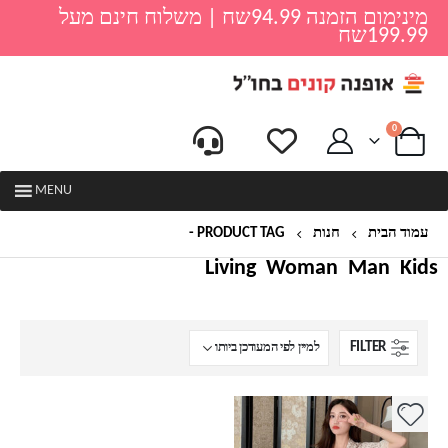
מינימום הזמנה 94.99שח | משלוח חינם מעל
199.99שח
0
MENU
עמוד הבית
חנות
PRODUCT TAG -
פיג'מה קצרה לנשים
Living
Woman
Man
Kids
FILTER
למוצר
זה