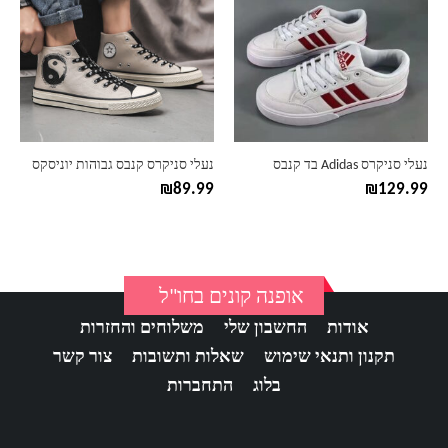
יש
יש
מספר
מספר
סוגים.
סוגים.
ניתן
ניתן
לבחור
לבחור
את
את
האפשרויות
האפשרויות
בעמוד
בעמוד
נעלי סניקרס Adidas בד קנבס
נעלי סניקרס קנבס גבוהות יוניסקס
המוצר
המוצר
₪
89.99
₪
129.99
אופנה קונים בחו"ל
אודות
החשבון שלי
משלוחים והחזרות
תקנון ותנאי שימוש
שאלות ותשובות
צור קשר
בלוג
התחברות