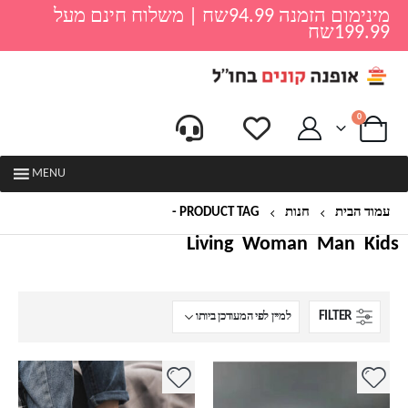
מינימום הזמנה 94.99שח | משלוח חינם מעל
199.99שח
0
MENU
עמוד הבית
חנות
PRODUCT TAG -
קנבס
Living
Woman
Man
Kids
FILTER
למוצר
למוצר
זה
זה