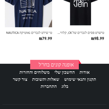
סוגים.
סוגים.
ניתן
ניתן
לבחור
לבחור
את
את
האפשרויות
האפשרויות
בעמוד
בעמוד
טישרט פסים לגברים של CK, קלווין קליין, CALVIN KLEIN
טי שירט לגברים נאוטיקה NAUTICA
המוצר
המוצר
₪
79.99
₪
98.99
אופנה קונים בחו"ל
אודות
החשבון שלי
משלוחים והחזרות
תקנון ותנאי שימוש
שאלות ותשובות
צור קשר
בלוג
התחברות