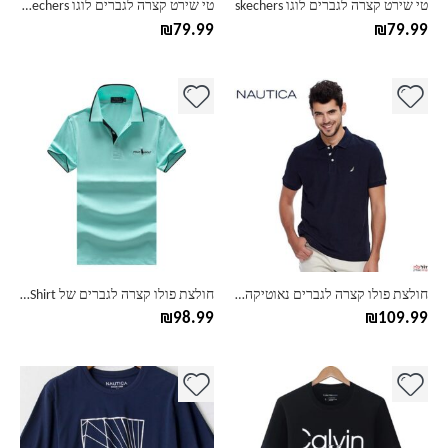
טי שירט קצרה לגברים לוגו skechers
טי שירט קצרה לגברים לוגו skechers מלבן
המוצר
המוצר
₪
79.99
₪
79.99
למוצר
למוצר
זה
זה
יש
יש
מספר
מספר
סוגים.
סוגים.
ניתן
ניתן
לבחור
לבחור
את
את
האפשרויות
האפשרויות
בעמוד
בעמוד
חולצת פולו קצרה לגברים נאוטיקה Nautica
חולצת פולו קצרה לגברים של POLO Shirt
המוצר
המוצר
₪
98.99
₪
109.99
למוצר
למוצר
זה
זה
יש
יש
מספר
מספר