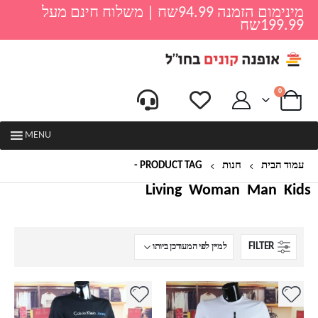
מינימום הזמנה 94.99שח | משלוח חינם מעל
199.99שח
0
MENU
עמוד הבית
חנות
PRODUCT TAG -
קצרה
Living
Woman
Man
Kids
FILTER
למוצר
למוצר
זה
זה