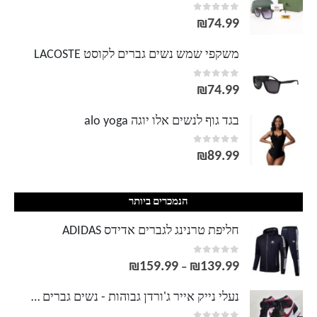
out of 5
0
₪
74.99
משקפי שמש נשים גברים לקוסט LACOSTE
out of 5
0
₪
74.99
בגד גוף לנשים אלו יוגה alo yoga
out of 5
0
₪
89.99
הנמכרים ביותר
חליפת טרנינג לגברים אדידס ADIDAS
out of 5
0
₪
159.99
₪
139.99
טווח
–
מחירים:
נעלי נייק אייר ג'ורדן גבוהות - נשים גברים NIKE AIR JORDAN