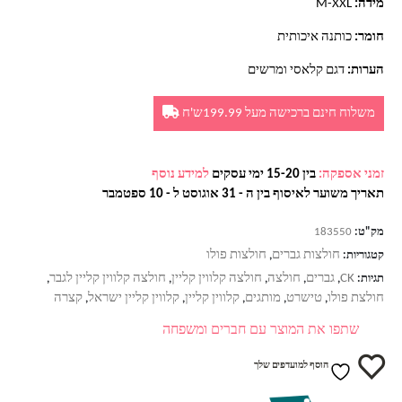
מידה:
M-XXL
חומר:
כותנה איכותית
הערות:
דגם קלאסי ומרשים
משלוח חינם ברכישה מעל 199.99ש'ח
זמני אספקה:
בין 15-20 ימי עסקים
למידע נוסף
תאריך משוער לאיסוף בין ה - 31 אוגוסט ל - 10 ספטמבר
מק"ט:
183550
חולצות גברים
חולצות פולו
קטגוריות:
,
CK
גברים
חולצה
חולצה קלווין קליין
חולצה קלווין קליין לגבר
תגיות:
,
,
,
,
,
חולצת פולו
טישרט
מותגים
קלווין קליין
קלווין קליין ישראל
קצרה
,
,
,
,
,
שתפו את המוצר עם חברים ומשפחה
הוסף למועדפים שלך