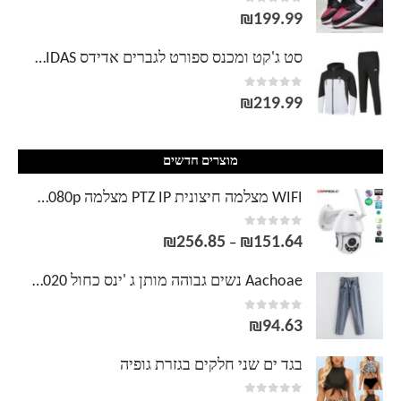
out of 5
0
עד
₪
199.99
סט ג'קט ומכנס ספורט לגברים אדידס ADIDAS
out of 5
0
₪
219.99
מוצרים חדשים
WIFI מצלמה חיצונית PTZ IP מצלמה H.265X 1080p כיפת מהירות טלוויזיה במעגל סגור מצלמות אבטחה IP מצלמה WIFI חיצוני 2MP IR מעקב ביתי
out of 5
0
₪
256.85
₪
151.64
טווח
–
מחירים:
Aachoae נשים גבוהה מותן ג 'ינס כחול 2020 Harajuku קפלים ארוכים מכנסיים ג' ינס מכנסיים גבירותיי מכנסיים מזדמנים ג 'ינס מכנסיים Streetwear
out of 5
0
עד
₪
94.63
בגד ים שני חלקים בגזרת גופיה