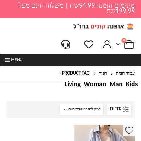
מינימום הזמנה 94.99שח | משלוח חינם מעל
199.99שח
0
MENU
עמוד הבית
חנות
PRODUCT TAG -
קרידיגן
Living
Woman
Man
Kids
FILTER
למוצר
זה