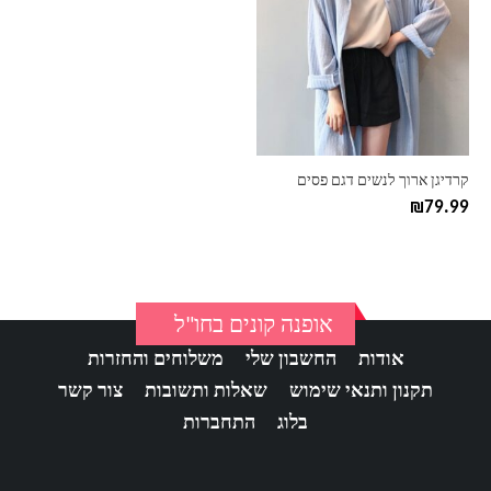
יש
מספר
סוגים.
ניתן
לבחור
את
האפשרויות
בעמוד
קרדיגן ארוך לנשים דגם פסים
המוצר
₪
79.99
אופנה קונים בחו"ל
אודות
החשבון שלי
משלוחים והחזרות
תקנון ותנאי שימוש
שאלות ותשובות
צור קשר
בלוג
התחברות