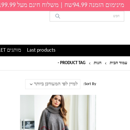
מינימום הזמנה 94.99שח | משלוח חינם מעל 199.99שח
Last products
מותגים OUTLET
עמוד הבית
חנות
PRODUCT TAG -
שכמיה לנשים
Sort By:
למוצר
זה
יש
מספר
סוגים.