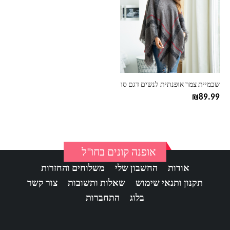
יש
מספר
סוגים.
ניתן
לבחור
את
האפשרויות
בעמוד
שכמיית צמר אופנתית לנשים דגם סו
המוצר
₪
89.99
אופנה קונים בחו"ל
אודות
החשבון שלי
משלוחים והחזרות
תקנון ותנאי שימוש
שאלות ותשובות
צור קשר
בלוג
התחברות