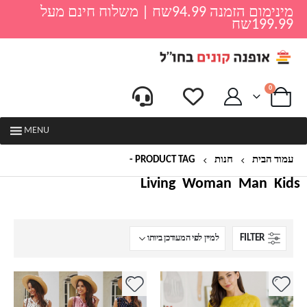
מינימום הזמנה 94.99שח | משלוח חינם מעל
199.99שח
0
MENU
עמוד הבית
חנות
PRODUCT TAG -
שמלה לאישה
Living
Woman
Man
Kids
FILTER
למוצר
למוצר
זה
זה