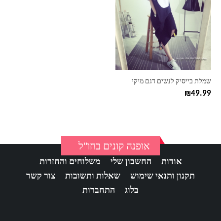
יש
מספר
סוגים.
ניתן
לבחור
את
האפשרויות
בעמוד
שמלת בייסיק לנשים דגם מיקי
המוצר
₪
49.99
אופנה קונים בחו"ל
אודות
החשבון שלי
משלוחים והחזרות
תקנון ותנאי שימוש
שאלות ותשובות
צור קשר
בלוג
התחברות