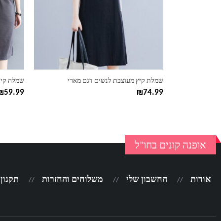
ניתן
ניתן
לבחור
לבחור
את
את
האפשרויות
האפשרוי
בעמוד
בעמוד
המוצר
המוצר
שמלת קיץ מעוצבת לנשים דגם מארי
שמלה קייצ
₪
59.99
₪
74.99
אופנה קונים בחו"ל
אודות
החשבון שלי
משלוחים והחזרות
תקנון