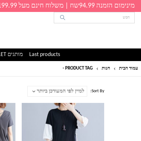
מינימום הזמנה 94.99שח | משלוח חינם מעל 199.99שח
Last products
מותגים OUTLET
עמוד הבית
חנות
PRODUCT TAG -
שמלה למשרד
Sort By:
למוצר
למוצר
זה
זה
יש
יש
מספר
מספר
סוגים.
סוגים.