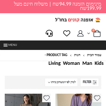
מינימום הזמנה 94.99שח | משלוח חינם מעל
199.99שח
0
MENU
עמוד הבית
חנות
PRODUCT TAG -
שמלה לנערות
Living
Woman
Man
Kids
FILTER
למוצר
למוצר
זה
זה