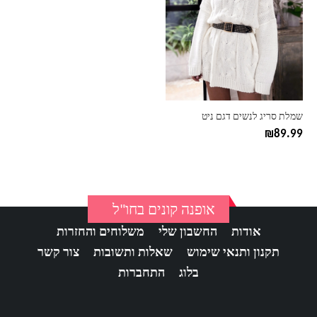
יש
מספר
סוגים.
ניתן
לבחור
את
האפשרויות
בעמוד
שמלת סריג לנשים דגם ניט
המוצר
₪
89.99
אופנה קונים בחו"ל
אודות
החשבון שלי
משלוחים והחזרות
תקנון ותנאי שימוש
שאלות ותשובות
צור קשר
בלוג
התחברות