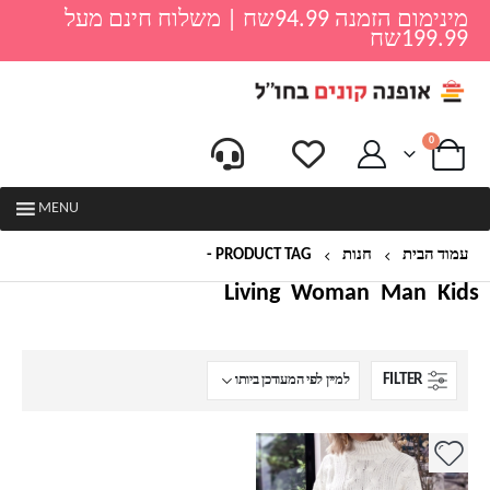
מינימום הזמנה 94.99שח | משלוח חינם מעל
199.99שח
0
MENU
עמוד הבית
חנות
PRODUCT TAG -
שמלה סרוגה
Living
Woman
Man
Kids
FILTER
למוצר
זה