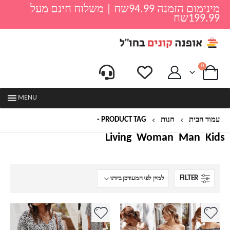
מינימום הזמנה 94.99שח | משלוח חינם מעל
199.99שח
0
MENU
עמוד הבית
חנות
PRODUCT TAG -
שמלה פרחונית
Living
Woman
Man
Kids
FILTER
למוצר
למוצר
זה
זה