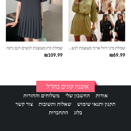
יש
יש
מספר
מספר
סוגים.
סוגים.
ניתן
ניתן
לבחור
לבחור
את
את
האפשרויות
האפשרויות
בעמוד
בעמוד
שמלת מיני רוול ארוך מעוצבת לנשים דגם מרדית
שמלת קיץ מעוצבת לנשים דגם ניקה
המוצר
המוצר
₪
109.99
₪
69.99
אופנה קונים בחו"ל
אודות
החשבון שלי
משלוחים והחזרות
תקנון ותנאי שימוש
שאלות ותשובות
צור קשר
בלוג
התחברות