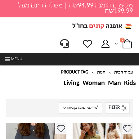
מינימום הזמנה 94.99שח | משלוח חינם מעל
199.99שח
0
MENU
עמוד הבית
חנות
PRODUCT TAG -
שמלה קלאסית לנשים
Living
Woman
Man
Kids
FILTER
למוצר
למוצר
זה
זה