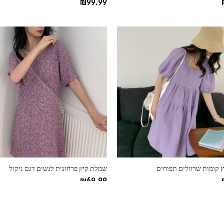
₪
99.99
למוצר
זה
יש
מספר
סוגים.
ניתן
לבחור
את
ות
האפשרויות
בעמוד
המוצר
 קומות שרוולים תפוחים
שמלת קיץ פרחונית לנשים דגם ניקול
₪
69.99
למוצר