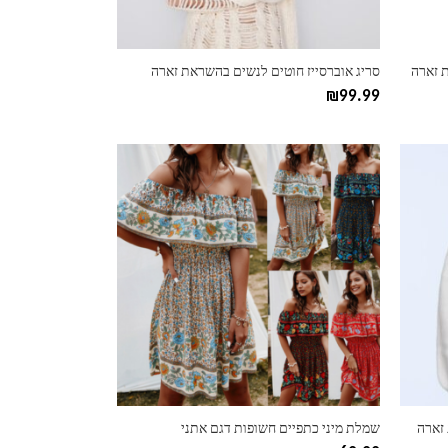
בעמוד
המוצר
 זארה
סריג אוברסייז חוטים לנשים בהשראת זארה
₪
99.99
למוצר
זה
יש
מספר
סוגים.
ניתן
לבחור
את
האפשרויות
בעמוד
המוצר
 זארה
שמלת מיני כתפיים חשופות דגם אתני