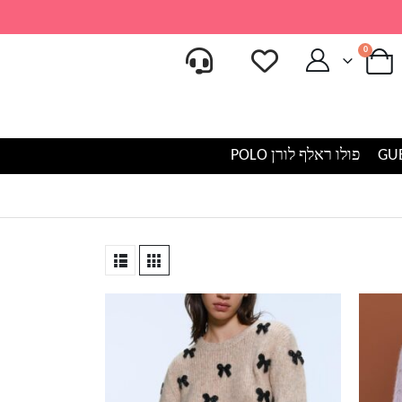
0
פולו ראלף לורן POLO
למוצר
זה
יש
מספר
סוגים.