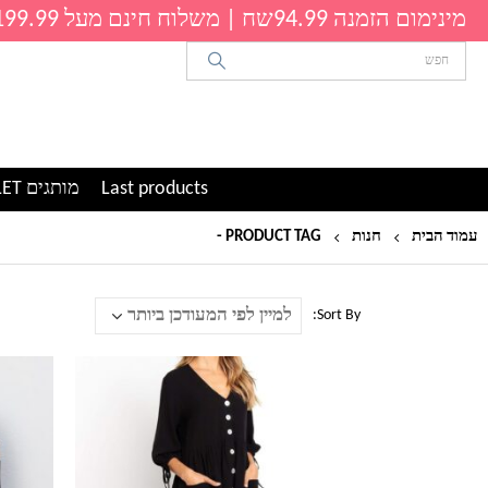
מינימום הזמנה 94.99שח | משלוח חינם מעל 199.99שח
Last products
מותגים OUTLET
עמוד הבית
חנות
PRODUCT TAG -
שמלה קצרה
Sort By:
למוצר
למוצר
זה
זה
יש
יש
מספר
מספר
סוגים.
סוגים.