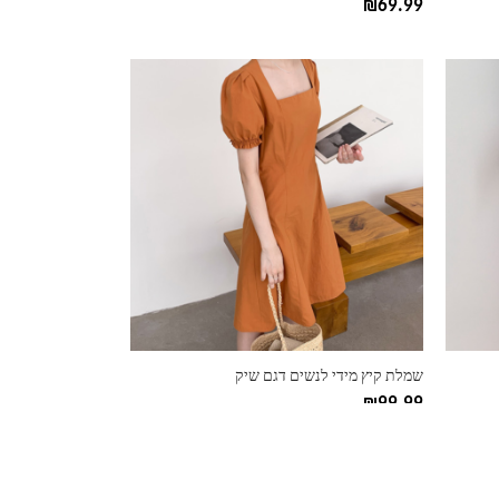
₪
69.99
למוצר
זה
יש
מספר
סוגים.
ניתן
לבחור
את
האפשרויות
בעמוד
המוצר
שמלת קיץ מידי לנשים דגם שיק
₪
99.99
למוצר