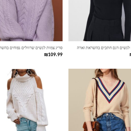
ניתן
לבחור
את
ות
האפשרויות
בעמוד
המוצר
ף לנשים דגם חתכים בהשראת זארה
₪
109.99
למוצר
זה
יש
מספר
סוגים.
ניתן
לבחור
את
ות
האפשרויות