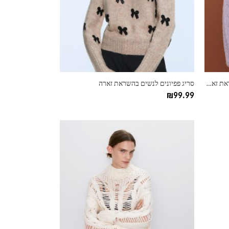
ניתן
לבחור
את
האפשרויות
בעמוד
המוצר
סריג צמות לנשים שרוולים נפוחים בהשראת זארה
סריג פפיונים לנשים בהשראת זארה
₪
99.99
למוצר
זה
יש
מספר
סוגים.
ניתן
לבחור
את
האפשרויות