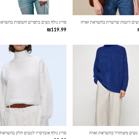
בעמוד
המוצר
לנשים דוגמת שרשרת בהשראת זארה
סריג גולף נשים כתפיים חשופות בהשראת
₪
119.99
למוצר
זה
יש
מספר
סוגים.
ניתן
לבחור
את
ות
האפשרויות
בעמוד
המוצר
ף נשים משוחרר בהשראת זארה
סריג גולף אוברסייז לנשים חלק בהשראת