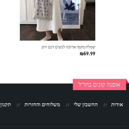
ניתן
לבחור
את
האפשרויות
בעמוד
המוצר
שמלת מקסי ארוכה לנשים דגם וויט
₪
69.99
אופנה קונים בחו"ל
אודות
החשבון שלי
משלוחים והחזרות
תקנון