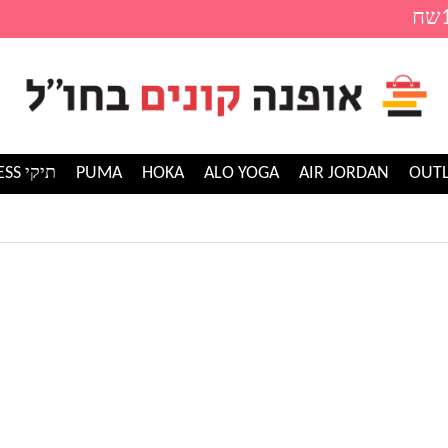
AIR JORDAN
ALO YOGA
HOKA
PUMA
תיקי GUESS