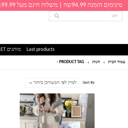
מינימום הזמנה 94.99שח | משלוח חינם מעל 199.99שח
Last products
מותגים OUTLET
עמוד הבית
חנות
PRODUCT TAG -
שמלות חורף
Sort By:
למוצר
זה
יש
מספר
סוגים.