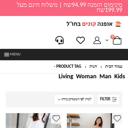
מינימום הזמנה 94.99שח | משלוח חינם מעל
199.99שח
0
MENU
עמוד הבית
חנות
PRODUCT TAG -
שמלות לנשים
Living
Woman
Man
Kids
FILTER
למוצר
למוצר
זה
זה