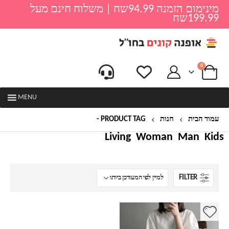
מינימום הזמנה 94.99שח | משלוח חינם מעל
199.99שח
0
MENU
עמוד הבית
חנות
PRODUCT TAG -
שמלת בנות
Living
Woman
Man
Kids
FILTER
למוצר
זה