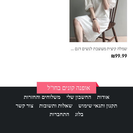
יש
מספר
סוגים.
ניתן
לבחור
את
האפשרויות
בעמוד
שמלה קיצית מעוצבת לנשים דגם קרושה
המוצר
₪
99.99
אופנה קונים בחו"ל
אודות
החשבון שלי
משלוחים והחזרות
תקנון ותנאי שימוש
שאלות ותשובות
צור קשר
בלוג
התחברות