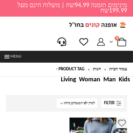
מינימום הזמנה 94.99שח | משלוח חינם מעל
199.99שח
0
MENU
עמוד הבית
חנות
PRODUCT TAG -
שמלת גולף
Living
Woman
Man
Kids
FILTER
למוצר
זה