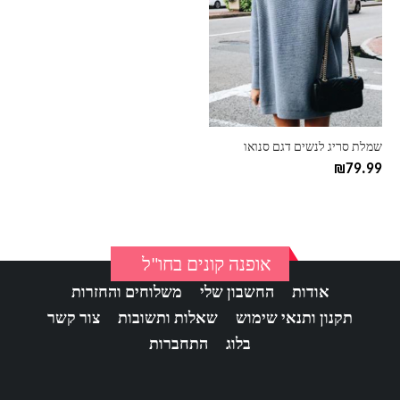
יש
מספר
סוגים.
ניתן
לבחור
את
האפשרויות
בעמוד
שמלת סריג לנשים דגם סנואו
המוצר
₪
79.99
אופנה קונים בחו"ל
אודות
החשבון שלי
משלוחים והחזרות
תקנון ותנאי שימוש
שאלות ותשובות
צור קשר
בלוג
התחברות