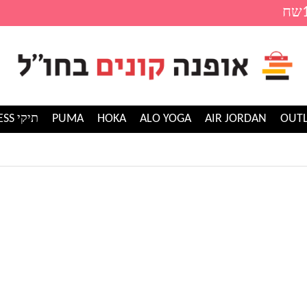
AIR JORDAN
ALO YOGA
HOKA
PUMA
תיקי GUESS