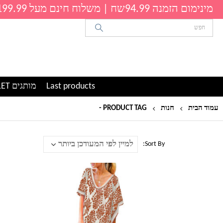
מינימום הזמנה 94.99שח | משלוח חינם מעל 199.99שח
Last products
מותגים OUTLET
עמוד הבית
חנות
PRODUCT TAG -
שמלת ים לנשים
Sort By:
למוצר
זה
יש
מספר
סוגים.