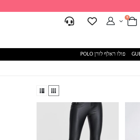
0
פולו ראלף לורן POLO
למוצר
זה
יש
מספר
סוגים.