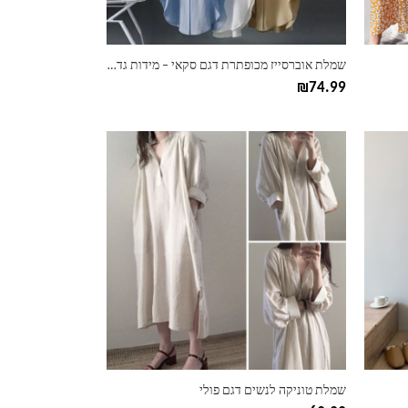
בעמוד
המוצר
שמלת אוברסייז מכופתרת דגם סקאי – מידות גדולות
₪
74.99
למוצר
זה
יש
מספר
סוגים.
ניתן
לבחור
את
האפשרויות
בעמוד
המוצר
שמלת טוניקה לנשים דגם פולי