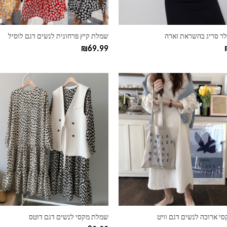
בעמוד
המוצר
ר סריג בהשראת זארה
שמלת קיץ פרחונית לנשים דגם לוסיל
₪
69.99
למוצר
זה
יש
מספר
סוגים.
ניתן
לבחור
את
ות
האפשרויות
בעמוד
המוצר
י ארוכה לנשים דגם וויט
שמלת מקסי לנשים דגם דוטס