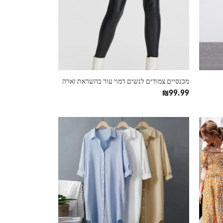
ניתן
לבחור
את
האפשרויות
בעמוד
המוצר
מכנסיים צמודים לנשים דמוי עור בהשראת זארה
₪
99.99
למוצר
זה
יש
מספר
סוגים.
ניתן
לבחור
את
האפשרויות