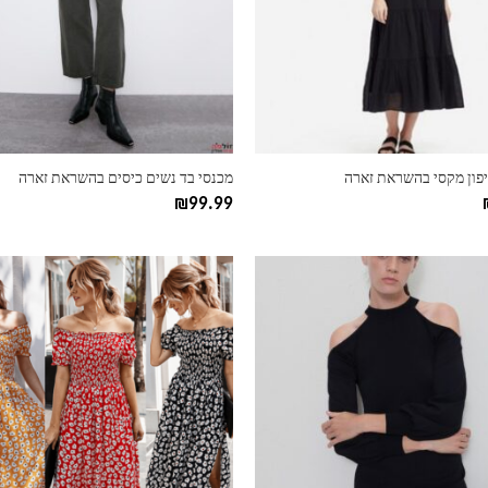
ניתן
לבחור
את
ות
האפשרויות
בעמוד
המוצר
פון מקסי בהשראת זארה
מכנסי בד נשים כיסים בהשראת זארה
₪
99.99
למוצר
זה
יש
מספר
סוגים.
ניתן
לבחור
את
ות
האפשרויות