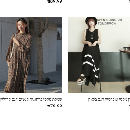
₪
89.99
למוצר
זה
יש
מספר
סוגים.
ניתן
לבחור
את
ות
האפשרויות
בעמוד
המוצר
 מקסי אוברסייז דגם בלאק
שמלת מקסי פרחונית לנשים דגם קרוליין
₪
79.99
למוצר