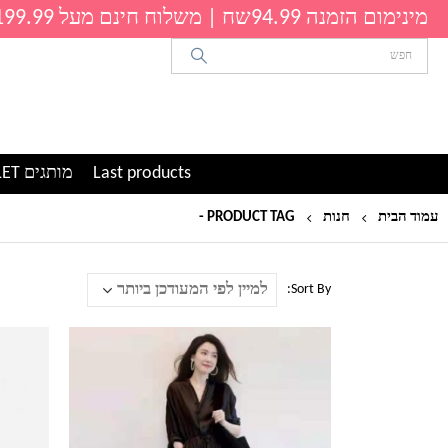
מינימום הזמנה 94.99שח | משלוח חינם מעל 199.99שח
Last products
מותגים OUTLET
עמוד הבית
חנות
PRODUCT TAG -
שמלת מקסי
Sort By:
למוצר
למוצר
זה
זה
יש
יש
מספר
מספר
סוגים.
סוגים.