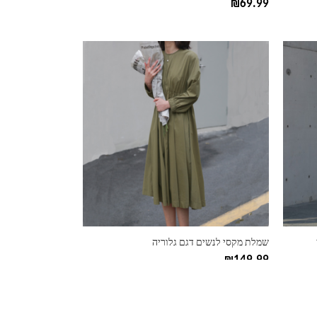
₪
69.99
למוצר
זה
יש
מספר
סוגים.
ניתן
לבחור
את
האפשרויות
בעמוד
המוצר
שמלת מקסי לנשים דגם גלוריה
₪
149.99
למוצר