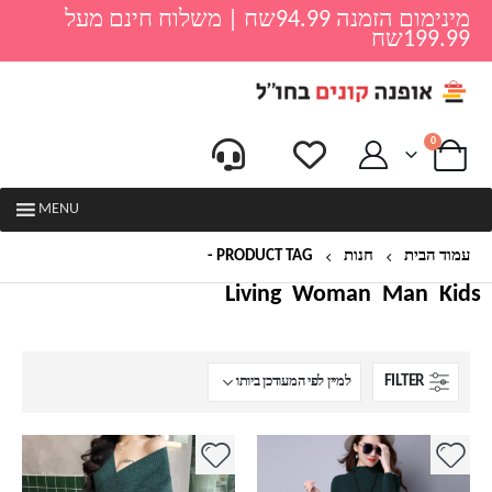
מינימום הזמנה 94.99שח | משלוח חינם מעל
199.99שח
0
MENU
עמוד הבית
חנות
PRODUCT TAG -
שמלת סריג
Living
Woman
Man
Kids
FILTER
למוצר
למוצר
זה
זה