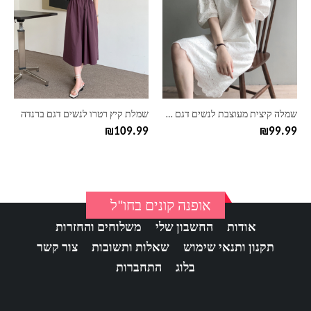
יש
יש
מספר
מספר
סוגים.
סוגים.
ניתן
ניתן
לבחור
לבחור
את
את
האפשרויות
האפשרויות
בעמוד
בעמוד
שמלה קיצית מעוצבת לנשים דגם קרושה
שמלת קיץ רטרו לנשים דגם ברנדה
המוצר
המוצר
₪
109.99
₪
99.99
אופנה קונים בחו"ל
אודות
החשבון שלי
משלוחים והחזרות
תקנון ותנאי שימוש
שאלות ותשובות
צור קשר
בלוג
התחברות