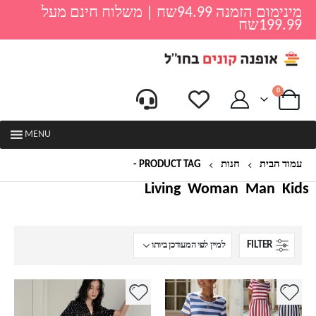
מינימום הזמנה 94.99שח | משלוח חינם מעל
199.99שח
0
MENU
עמוד הבית
חנות
PRODUCT TAG -
שמלת קיץ לאישה
Living
Woman
Man
Kids
FILTER
למוצר
למוצר
זה
זה