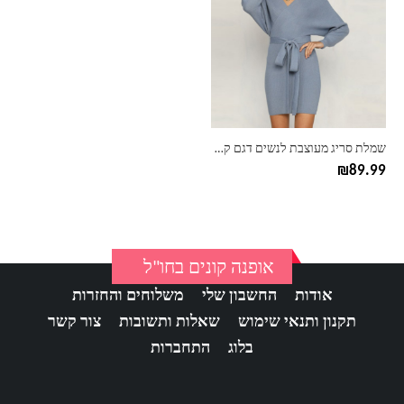
יש
מספר
סוגים.
ניתן
לבחור
את
האפשרויות
בעמוד
שמלת סריג מעוצבת לנשים דגם קשירה
המוצר
₪
89.99
אופנה קונים בחו"ל
אודות
החשבון שלי
משלוחים והחזרות
תקנון ותנאי שימוש
שאלות ותשובות
צור קשר
בלוג
התחברות