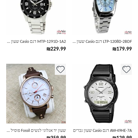
LTP-1208D-2BDF דגם Casio שעון נשים
MTP-1291D-1A2 דגם Casio שעון גברים
₪
229.99
₪
179.99
למוצר
זה
יש
מספר
סוגים.
ניתן
לבחור
את
האפשרויות
בעמוד
AW-49HE-7A דגם Casio שעון גברים
שעון יד אנלוגי לנשים Fossil פוסיל ES4045
המוצר