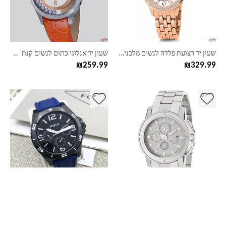
ניתן
ניתן
לבחור
לבחור
את
את
האפשרויות
האפשרויות
בעמוד
בעמוד
שעון יד רצועת פלדה לנשים מלבני Folli Follie פולי פולי WF9A019BS
שעון יד אנלוגי כתום לנשים קנת' קול Kenneth Cole KC2792
המוצר
המוצר
₪
259.99
₪
329.99
למוצר
למוצר
זה
זה
יש
יש
מספר
מספר
סוגים.
סוגים.
ניתן
ניתן
לבחור
לבחור
את
את
האפשרויות
האפשרויות
בעמוד
בעמוד
שעון יד אנלוגי לגברים כסוף רצועה רחבה קנת' קול Kenneth Cole KC9203
שעון יד אנלוגי לגברים רצועת סיליקון Fossil פוסיל BQ2016
המוצר
המוצר
₪
329.99
₪
259.99