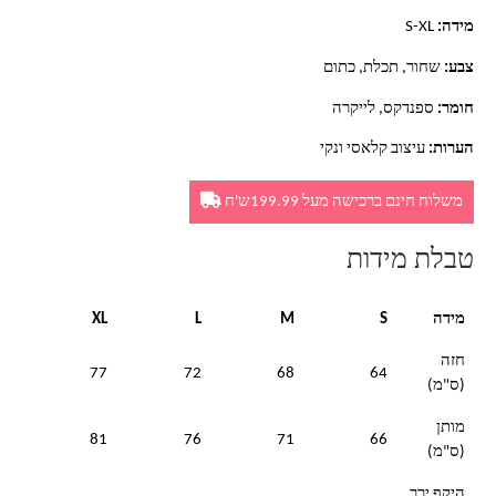
מידה:
S-XL
צבע:
שחור, תכלת, כתום
חומר:
ספנדקס, לייקרה
הערות:
עיצוב קלאסי ונקי
משלוח חינם ברכישה מעל 199.99ש'ח
טבלת מידות
מידה
S
M
L
XL
חזה
77
72
68
64
(ס"מ)
מותן
81
76
71
66
(ס"מ)
היקף ירך