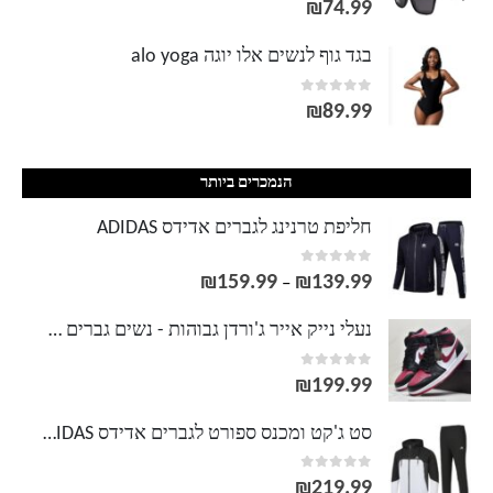
₪
74.99
בגד גוף לנשים אלו יוגה alo yoga
out of 5
0
₪
89.99
הנמכרים ביותר
חליפת טרנינג לגברים אדידס ADIDAS
out of 5
0
₪
159.99
₪
139.99
טווח
–
מחירים:
נעלי נייק אייר ג'ורדן גבוהות - נשים גברים NIKE AIR JORDAN
out of 5
0
עד
₪
199.99
סט ג'קט ומכנס ספורט לגברים אדידס ADIDAS
out of 5
0
₪
219.99