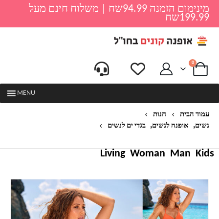
מינימום הזמנה 94.99שח | משלוח חינם מעל
199.99שח
0
MENU
עמוד הבית
חנות
,
,
נשים
אופנה לנשים
בגדי ים לנשים
בגד ים ביקיני לנשים דגם מעטפה
Living
Woman
Man
Kids