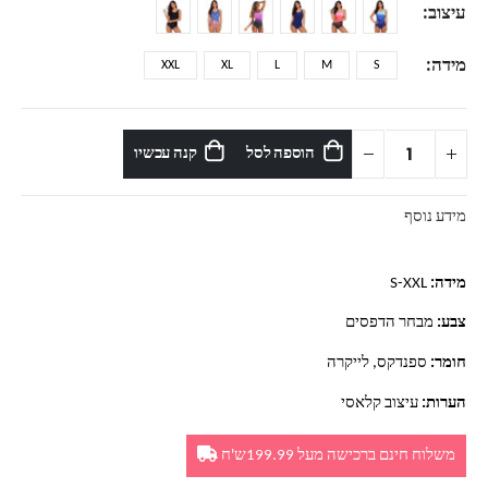
עיצוב
מידה
XXL
XL
L
M
S
הוספה לסל
קנה עכשיו
מידע נוסף
מידה:
S-XXL
צבע:
מבחר הדפסים
חומר:
ספנדקס, לייקרה
הערות:
עיצוב קלאסי
משלוח חינם ברכישה מעל 199.99ש'ח