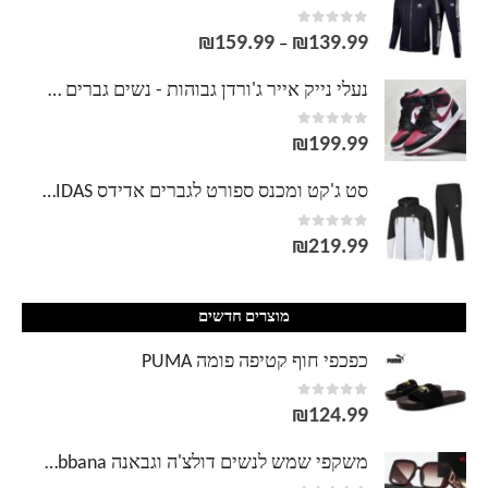
out of 5
0
₪
159.99
₪
139.99
טווח
–
מחירים:
נעלי נייק אייר ג'ורדן גבוהות - נשים גברים NIKE AIR JORDAN
out of 5
0
עד
₪
199.99
סט ג'קט ומכנס ספורט לגברים אדידס ADIDAS
out of 5
0
₪
219.99
מוצרים חדשים
כפכפי חוף קטיפה פומה PUMA
out of 5
0
₪
124.99
משקפי שמש לנשים דולצ'ה וגבאנה Dolce & Gabbana