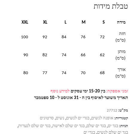
טבלת מידות
מידה
S
M
L
XL
XXL
חזה
100
92
84
76
72
(ס"מ)
מותן
90
82
74
66
62
(ס"מ)
אורך
80
77
74
70
68
(ס"מ)
זמני אספקה:
בין 15-20 ימי עסקים
למידע נוסף
תאריך משוער לאיסוף בין ה - 31 אוגוסט ל - 10 ספטמבר
מק"ט:
27712
אופנה לנשים
בגדי ים לנשים
נשים
סרטונים
קטגוריות:
,
,
,
בגד ים
בגד ים שלם
בגד ים שלם לאישה
בגד ים שלם לנערות
תגיות:
,
,
,
,
בגד ים שלם לנשים
בגדי ים
,