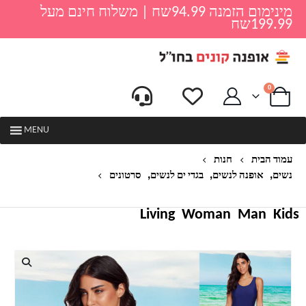
מינימום הזמנה 94.99שח | משלוח חינם מעל
199.99שח
0
MENU
עמוד הבית
חנות
,
,
,
נשים
אופנה לנשים
בגדי ים לנשים
סרטונים
בגד ים שלם לנשים דגם אושן
Living
Woman
Man
Kids