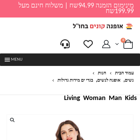
מינימום הזמנה 94.99שח | משלוח חינם מעל
199.99שח
0
MENU
עמוד הבית
חנות
,
,
נשים
אופנה לנשים
בגדי ים מידות גדולות
בגד ים שלם לנשים דגם פיינט – מידות גדולות
Living
Woman
Man
Kids