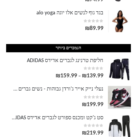
בגד גוף לנשים אלו יוגה alo yoga
out of 5
0
₪
89.99
הנמכרים ביותר
חליפת טרנינג לגברים אדידס ADIDAS
out of 5
0
₪
159.99
₪
139.99
טווח
–
מחירים:
נעלי נייק אייר ג'ורדן גבוהות - נשים גברים NIKE AIR JORDAN
out of 5
0
עד
₪
199.99
סט ג'קט ומכנס ספורט לגברים אדידס ADIDAS
out of 5
0
₪
219.99