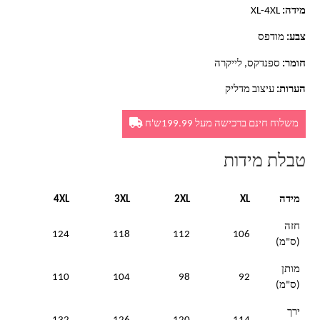
מידה:
XL-4XL
צבע:
מודפס
חומר:
ספנדקס, לייקרה
הערות:
עיצוב מדליק
משלוח חינם ברכישה מעל 199.99ש'ח
טבלת מידות
מידה
XL
2XL
3XL
4XL
חזה
124
118
112
106
(ס"מ)
מותן
110
104
98
92
(ס"מ)
ירך