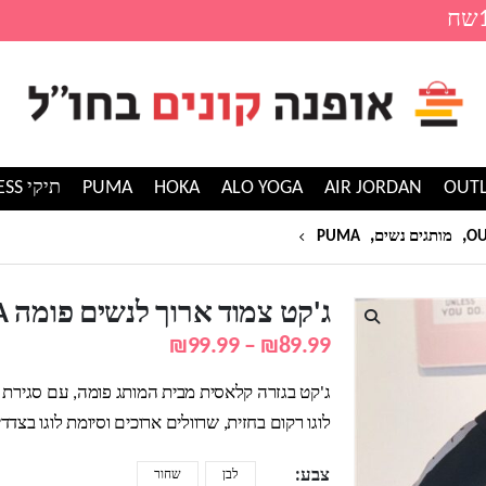
AIR JORDAN
ALO YOGA
HOKA
PUMA
תיקי GUESS
,
,
ג'קט צמוד ארוך לנשים פומה PUMA
מותגים נשים
PUMA
ג'קט צמוד ארוך לנשים פומה PUMA
טווח
₪
99.99
–
₪
89.99
מחירים:
ג'קט בגזרה קלאסית מבית המותג פומה, עם סגירת 
עד
לוגו רקום בחזית, שרוולים ארוכים וסיומת לוגו בצדדי
צבע
לבן
שחור