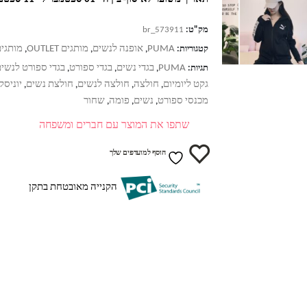
מק"ט:
br_573911
PUMA
אופנה לנשים
מותגים OUTLET
מותגים
קטגוריות:
,
,
,
PUMA
בגדי נשים
בגדי ספורט
בגדי ספורט לנשי
תגיות:
,
,
,
גקט ליומיום
חולצה
חולצה לנשים
חולצת נשים
יוניסק
,
,
,
,
מכנסי ספורט
נשים
פומה
שחור
,
,
,
שתפו את המוצר עם חברים ומשפחה
הוסף למועדפים שלך
הקנייה מאובטחת בתקן