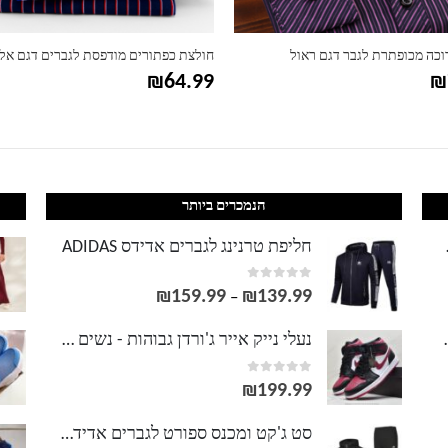
וכה מכופתרת לגבר דגם ראול
חולצת כפתורים מודפסת לגברים דגם אל
₪
64.99
₪
הנמכרים ביותר
LACOS
חליפת טרנינג לגברים אדידס ADIDAS
out of 5
0
₪
159.99
₪
139.99
טווח
–
מחירים:
וסט LACOSTE
נעלי נייק אייר ג'ורדן גבוהות - נשים גברים NIKE AIR JORDAN
out of 5
0
עד
₪
199.99
סט ג'קט ומכנס ספורט לגברים אדידס ADIDAS