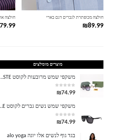
דגם פאולו
חולצה מכופתרת לגברים דגם בארי
חולצה אר
79.99
₪
89.99
מוצרים מומלצים
משקפי שמש מרובעות לקוסט TE
out of 5
0
₪
74.99
משקפי שמש נשים גברים לק
out of 5
0
₪
74.99
בגד גוף לנשים אלו יוגה alo yoga