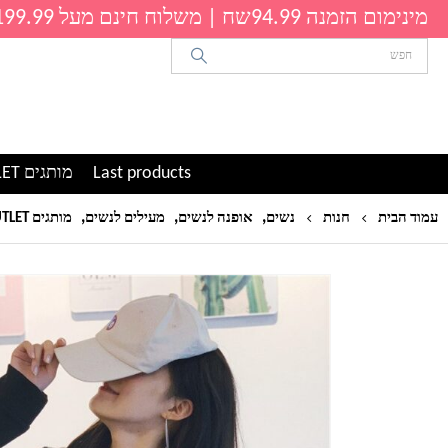
מינימום הזמנה 94.99שח | משלוח חינם מעל 199.99שח
Last products
מותגים OUTLET
,
,
,
עמוד הבית
חנות
נשים
אופנה לנשים
מעילים לנשים
מותגים OUTLET