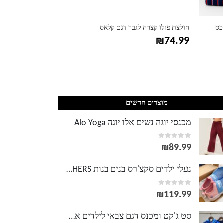
כס
חולצת פולו קצרה לגבר דגם קלאס
חולצה ארוכה מכופ
₪
79.99
₪
74.99
מוצרים חדשים
מכנסי יוגה נשים אלו יוגה Alo Yoga
out of 5
0
₪
89.99
נעלי ילדים סקצ'רס בנים בנות SKECHERS נעלי ילדים ללא קשירה
out of 5
0
₪
119.99
סט ג'קט ומכנס דגם צבאי לילדים אדידס Adidas