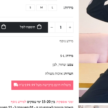
מידות
S
M
L
הוספה לסל
מידע נוסף
מידה:
S-L
צבע:
שחור, לבן
הערות:
איכות מעולה
משלוח חינם ברכישה מעל 199.99ש'ח
זמני אספקה:
בין 15-20 ימי עסקים
למידע נוסף
תאריך משוער לאיסוף בין ה - 01 ספטמבר ל - 11 ספטמבר