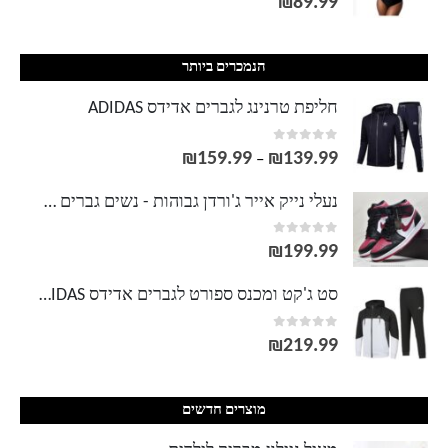
₪
89.99
הנמכרים ביותר
חליפת טרנינג לגברים אדידס ADIDAS
out of 5
0
₪
159.99
₪
139.99
טווח
–
מחירים:
נעלי נייק אייר ג'ורדן גבוהות - נשים גברים NIKE AIR JORDAN
out of 5
0
עד
₪
199.99
סט ג'קט ומכנס ספורט לגברים אדידס ADIDAS
out of 5
0
₪
219.99
מוצרים חדשים