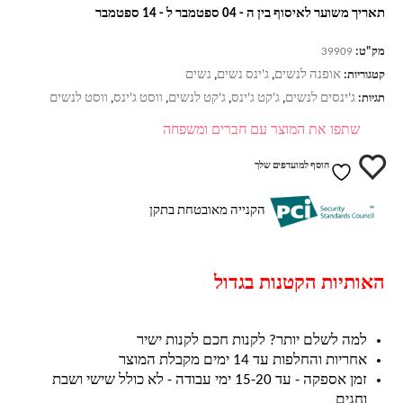
תאריך משוער לאיסוף בין ה - 04 ספטמבר ל - 14 ספטמבר
מק"ט:
39909
אופנה לנשים
ג'ינס נשים
נשים
קטגוריות:
,
,
ג'ינסים לנשים
ג'קט ג'ינס
ג'קט לנשים
ווסט ג'ינס
ווסט לנשים
תגיות:
,
,
,
,
שתפו את המוצר עם חברים ומשפחה
הוסף למועדפים שלך
הקנייה מאובטחת בתקן
האותיות הקטנות בגדול
למה לשלם יותר? לקנות חכם לקנות ישיר
אחריות והחלפות עד 14 ימים מקבלת המוצר
זמן אספקה - עד 15-20 ימי עבודה - לא כולל שישי ושבת
וחגים