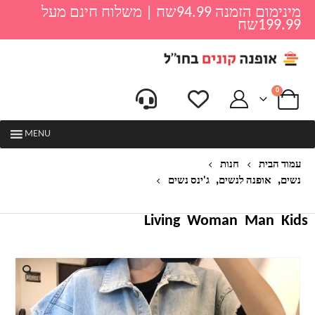
מינימום הזמנה 94.99שח | משלוח חינם מעל
199.99שח
0
MENU
עמוד הבית
חנות
,
,
נשים
אופנה לנשים
ג'ינס נשים
ווסט ג'ינס לנשים דגם טקסט
Living
Woman
Man
Kids