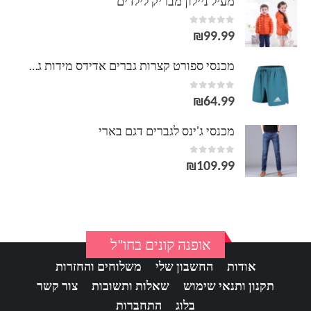
מעיל ניילון מבריק לילדים
out of 5
0
₪
99.99
מכנסי ספורט קצרות גברים אדידס מידות גדולות ADIDAS
out of 5
0
₪
64.99
מכנסי ג'ינס לגברים דגם בארי
out of 5
0
₪
109.99
אופנה קונים בחו"ל
אודות
החשבון שלי
משלוחים והחזרות
תקנון ותנאי שימוש
שאלות ותשובות
צור קשר
בלוג
התחברות