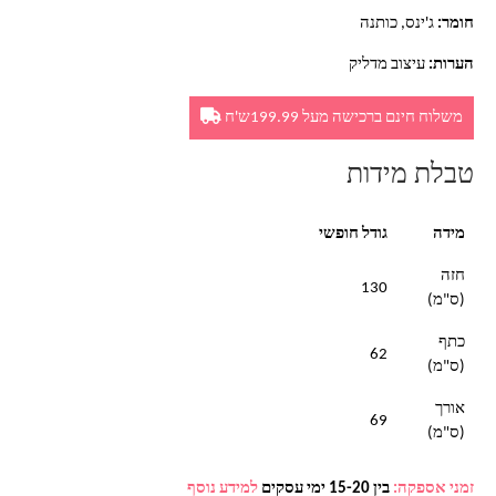
חומר:
ג'ינס, כותנה
הערות:
עיצוב מדליק
משלוח חינם ברכישה מעל 199.99ש'ח
טבלת מידות
מידה
גודל חופשי
חזה
130
(ס"מ)
כתף
62
(ס"מ)
אורך
69
(ס"מ)
זמני אספקה:
בין 15-20 ימי עסקים
למידע נוסף